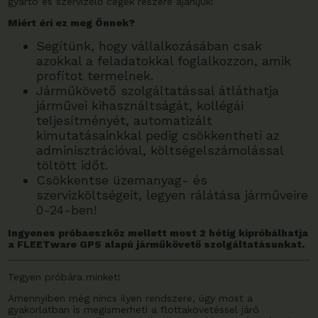
gyártó és szervizelő cégek részére ajánljuk!
Miért éri ez meg Önnek?
Segítünk, hogy vállalkozásában csak
azokkal a feladatokkal foglalkozzon, amik
profitot termelnek.
Járműkövető szolgáltatással átláthatja
járművei kihasználtságát, kollégái
teljesítményét, automatizált
kimutatásainkkal pedig csökkentheti az
adminisztrációval, költségelszámolással
töltött időt.
Csökkentse üzemanyag- és
szervizköltségeit, legyen rálátása járműveire
0-24-ben!
Ingyenes próbaeszköz mellett most 2 hétig kipróbálhatja
a FLEETware GPS alapú járműkövető szolgáltatásunkat.
Tegyen próbára minket!
Amennyiben még nincs ilyen rendszere, úgy most a
gyakorlatban is megismerheti a flottakövetéssel járó