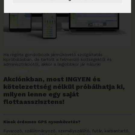
Ha régóta gondolkozik járműkövető szolgáltatás
kipróbálásban, de tartott a felmerülő költségektől és
adminisztrációtól, akkor a legjobbkor jár nálunk!
Akciónkban, most
INGYEN és
kötelezettség nélkül próbálhatja ki,
milyen lenne egy saját
flottaasszisztens!
Kinek érdemes GPS nyomkövetés?
Fuvarozó, szállítmányozó, személyszállító, futár, karbantartó,