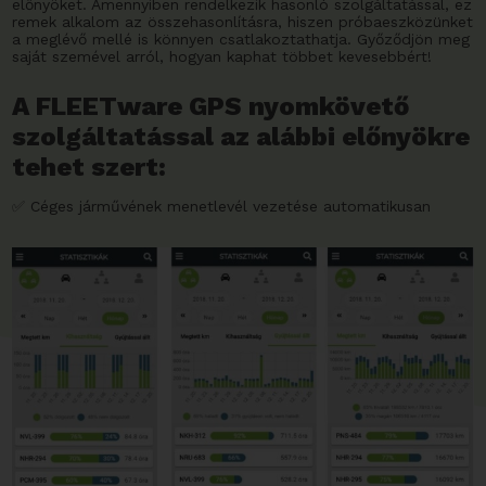
előnyöket. Amennyiben rendelkezik hasonló szolgáltatással, ez
remek alkalom az összehasonlításra, hiszen próbaeszközünket
a meglévő mellé is könnyen csatlakoztathatja. Győződjön meg
saját szemével arról, hogyan kaphat többet kevesebbért!
A FLEETware GPS nyomkövető
szolgáltatással az alábbi előnyökre
tehet szert:
✅ Céges járművének menetlevél vezetése automatikusan