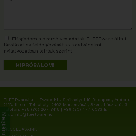
A
Elfogadom a személyes adatok FLEETware általi
tárolását és feldolgozását az adatvédelmi
d
nyilatkozatban leírtak szerint.
a
t
KIPRÓBÁLOM!
v
é
d
e
l
FLEETware.hu - ITware Kft. Székhely:
1119 Budapest, Andor u.
e
21/D. II. em.
Telephely: 2462 Martonvásár, Szent László út 3.
m
Telefon:
+36 (30) 207-3416
|
+36 (30) 477-6033
E-
mail:
info@fleetware.hu
*
MEGOLDÁSAINK