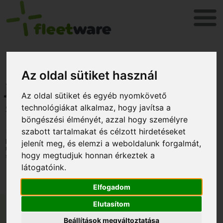
Próbálja ki ingyen
Az oldal sütiket használ
járműkövető
Az oldal sütiket és egyéb nyomkövető
szolgáltatásunkat!
technológiákat alkalmaz, hogy javítsa a
böngészési élményét, azzal hogy személyre
szabott tartalmakat és célzott hirdetéseket
Nyomkövető rendszerünkkel valós időben is láthatja járművei
pillanatnyi helyzetét! Tegyen próbát a FLEETware-rel és
jelenít meg, és elemzi a weboldalunk forgalmát,
nézze meg hogyan könnyíti meg mindennapjait
hogy megtudjuk honnan érkeztek a
szolgáltatásunk!
látogatóink.
Elfogadom
Elutasítom
Beállítások megváltoztatása