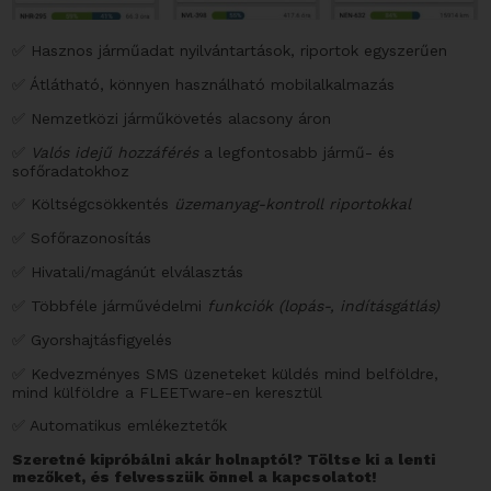
✅ Hasznos járműadat nyilvántartások, riportok egyszerűen
✅ Átlátható, könnyen használható mobilalkalmazás
✅ Nemzetközi járműkövetés alacsony áron
✅
Valós idejű hozzáférés
a legfontosabb jármű- és
sofőradatokhoz
✅ Költségcsökkentés
üzemanyag-kontroll riportokkal
✅ Sofőrazonosítás
✅ Hivatali/magánút elválasztás
✅ Többféle járművédelmi
funkciók (lopás-, indításgátlás)
✅ Gyorshajtásfigyelés
✅ Kedvezményes SMS üzeneteket küldés mind belföldre,
mind külföldre a FLEETware-en keresztül
✅ Automatikus emlékeztetők
Szeretné kipróbálni akár holnaptól? Töltse ki a lenti
mezőket, és felvesszük önnel a kapcsolatot!